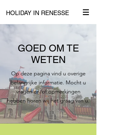
HOLIDAY IN RENESSE
GOED OM TE
WETEN
Op deze pagina vind u overige
belangrijke informatie. Mocht u
vragen en/of opmerkingen
hebben horen wij het graag van u.